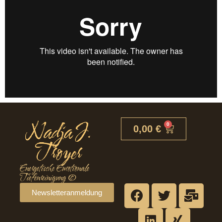
Nadja J.
0
0,00
€
Troyer
Energetische Emotionale
Tiefenreinigung ©
Newsletteranmeldung