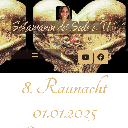
Schamanin der Seele e. U.
0
0,00
€
8. Raunacht
01.01.2025