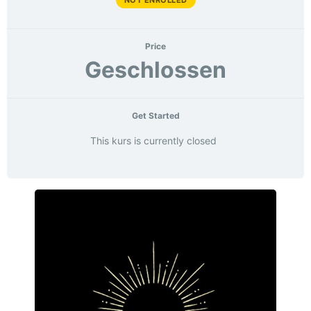
NOT ENROLLED
Price
Geschlossen
Get Started
This kurs is currently closed