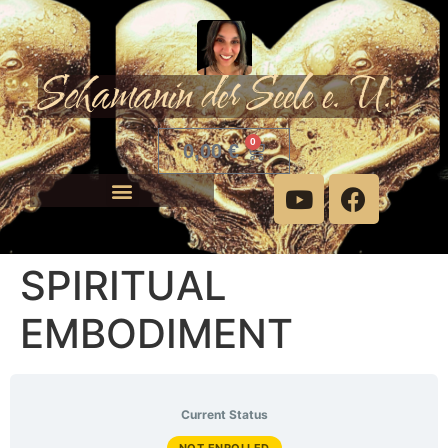
Schamanin der Seele e. U.
0
0,00
€
SPIRITUAL
EMBODIMENT
Current Status